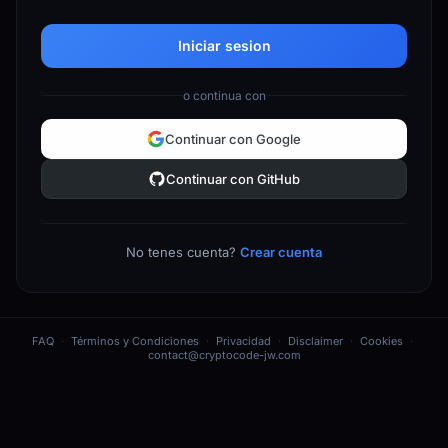
Iniciar sesion
o continua con
Continuar con Google
Continuar con GitHub
No tenes cuenta?
Crear cuenta
FAQ
·
Términos y Condiciones
·
Privacidad
·
Disclaimer
·
Cookies
·
contact@cryptocode-jw.com